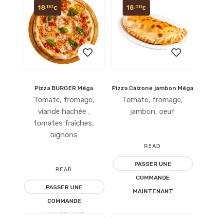
18
18
,00
,00
€
€
Pizza BURGER Méga
Pizza Calzone jambon Méga
Ajouter
Ajouter
Tomate, fromage,
Tomate, fromage,
à la
à la
viande hachée ,
jambon, oeuf
tomates fraîches,
liste
liste
oignons
READ
d’envies
d’envies
PASSER UNE
MORE
READ
COMMANDE
PASSER UNE
MORE
MAINTENANT
COMMANDE
MAINTENANT