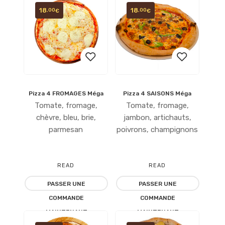
18
18
,00
,00
€
€
Pizza 4 FROMAGES Méga
Pizza 4 SAISONS Méga
Ajouter
Ajouter
Tomate, fromage,
Tomate, fromage,
à la
à la
chèvre, bleu, brie,
jambon, artichauts,
parmesan
poivrons, champignons
liste
liste
d’envies
d’envies
READ
READ
PASSER UNE
PASSER UNE
MORE
MORE
COMMANDE
COMMANDE
MAINTENANT
MAINTENANT