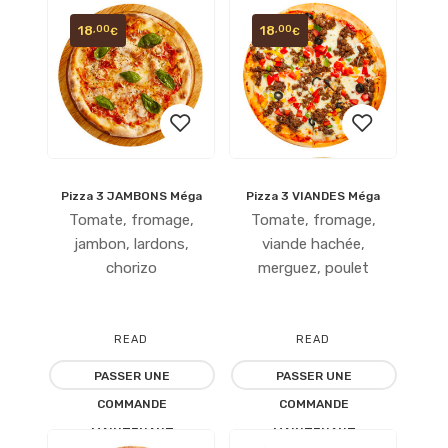
18
18
,00
,00
€
€
Pizza 3 JAMBONS Méga
Pizza 3 VIANDES Méga
Ajouter
Ajouter
Tomate, fromage,
Tomate, fromage,
à la
à la
jambon, lardons,
viande hachée,
chorizo
merguez, poulet
liste
liste
d’envies
d’envies
READ
READ
PASSER UNE
PASSER UNE
MORE
MORE
COMMANDE
COMMANDE
MAINTENANT
MAINTENANT