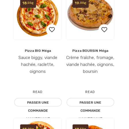
18
19
,50
,00
€
€
Pizza BIG Méga
Pizza BOURSIN Méga
Ajouter
Ajouter
Sauce biggy, viande
Crème fraîche, fromage,
à la
à la
hachée, raclette,
viande hachée, oignons,
oignons
boursin
liste
liste
d’envies
d’envies
READ
READ
PASSER UNE
PASSER UNE
MORE
MORE
COMMANDE
COMMANDE
MAINTENANT
MAINTENANT
,00
,50