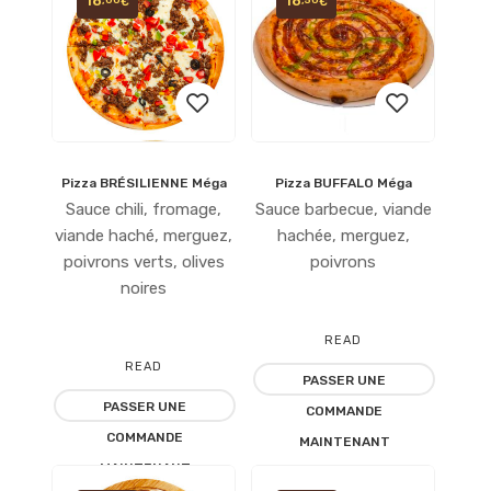
18
18
€
€
Pizza BRÉSILIENNE Méga
Pizza BUFFALO Méga
Ajouter
Ajouter
Sauce chili, fromage,
Sauce barbecue, viande
à la
à la
viande haché, merguez,
hachée, merguez,
poivrons verts, olives
poivrons
liste
liste
noires
d’envies
d’envies
READ
READ
PASSER UNE
MORE
PASSER UNE
MORE
COMMANDE
COMMANDE
MAINTENANT
MAINTENANT