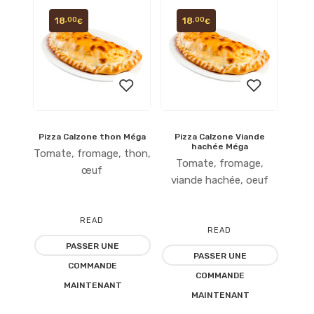
18
18
,00
,00
€
€
Pizza Calzone thon Méga
Pizza Calzone Viande
Ajouter
Ajouter
hachée Méga
Tomate, fromage, thon,
Tomate, fromage,
à la
à la
œuf
viande hachée, oeuf
liste
liste
READ
d’envies
d’envies
READ
PASSER UNE
MORE
PASSER UNE
MORE
COMMANDE
COMMANDE
MAINTENANT
MAINTENANT