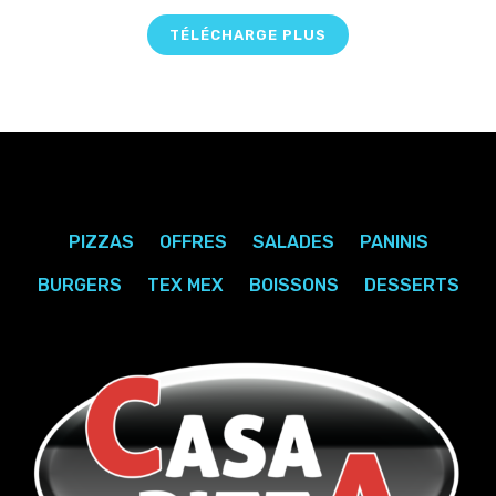
TÉLÉCHARGE PLUS
PIZZAS
OFFRES
SALADES
PANINIS
BURGERS
TEX MEX
BOISSONS
DESSERTS