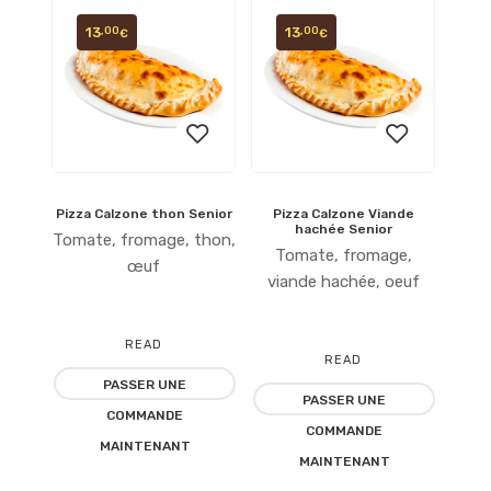
13
13
,00
,00
€
€
Pizza Calzone thon Senior
Pizza Calzone Viande
Ajouter
Ajouter
hachée Senior
Tomate, fromage, thon,
Tomate, fromage,
à la
à la
œuf
viande hachée, oeuf
liste
liste
READ
d’envies
d’envies
READ
PASSER UNE
MORE
PASSER UNE
MORE
COMMANDE
COMMANDE
MAINTENANT
MAINTENANT