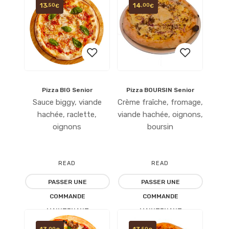
13
14
,50
,00
€
€
Pizza BIG Senior
Pizza BOURSIN Senior
Ajouter
Ajouter
Sauce biggy, viande
Crème fraîche, fromage,
à la
à la
hachée, raclette,
viande hachée, oignons,
oignons
boursin
liste
liste
d’envies
d’envies
READ
READ
PASSER UNE
PASSER UNE
MORE
MORE
COMMANDE
COMMANDE
MAINTENANT
MAINTENANT
,00
,50