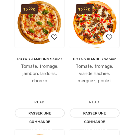
13
13
,00
,00
€
€
Pizza 3 JAMBONS Senior
Pizza 3 VIANDES Senior
Ajouter
Ajouter
Tomate, fromage,
Tomate, fromage,
à la
à la
jambon, lardons,
viande hachée,
chorizo
merguez, poulet
liste
liste
d’envies
d’envies
READ
READ
PASSER UNE
PASSER UNE
MORE
MORE
COMMANDE
COMMANDE
MAINTENANT
MAINTENANT