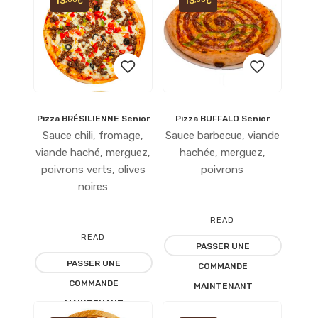
13
13
€
€
Pizza BRÉSILIENNE Senior
Pizza BUFFALO Senior
Ajouter
Ajouter
Sauce chili, fromage,
Sauce barbecue, viande
à la
à la
viande haché, merguez,
hachée, merguez,
poivrons verts, olives
poivrons
liste
liste
noires
d’envies
d’envies
READ
READ
PASSER UNE
MORE
PASSER UNE
MORE
COMMANDE
COMMANDE
MAINTENANT
MAINTENANT