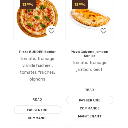
13
13
,00
,00
€
€
Pizza BURGER Senior
Pizza Calzone jambon
Ajouter
Ajouter
Senior
Tomate, fromage,
Tomate, fromage,
à la
à la
viande hachée ,
jambon, oeuf
tomates fraîches,
liste
liste
oignons
d’envies
d’envies
READ
READ
PASSER UNE
MORE
COMMANDE
PASSER UNE
MORE
MAINTENANT
COMMANDE
MAINTENANT