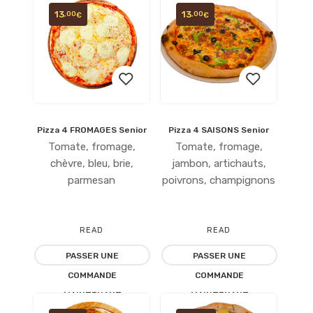
13
13
,00
,00
€
€
Pizza 4 FROMAGES Senior
Pizza 4 SAISONS Senior
Ajouter
Ajouter
Tomate, fromage,
Tomate, fromage,
à la
à la
chèvre, bleu, brie,
jambon, artichauts,
parmesan
poivrons, champignons
liste
liste
d’envies
d’envies
READ
READ
PASSER UNE
PASSER UNE
MORE
MORE
COMMANDE
COMMANDE
MAINTENANT
MAINTENANT