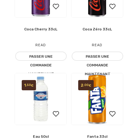
Coca Cherry 33cL
Coca Zéro 33cL
Ajouter
Ajouter
à la
à la
READ
READ
liste
liste
PASSER UNE
PASSER UNE
MORE
MORE
COMMANDE
COMMANDE
d’envies
d’envies
MAINTENANT
MAINTENANT
1
2
,50
,00
€
€
Eau 50cl
Fanta 33cl
Ajouter
Ajouter