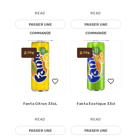
à la
à la
READ
READ
liste
liste
PASSER UNE
PASSER UNE
MORE
MORE
COMMANDE
COMMANDE
d’envies
d’envies
MAINTENANT
MAINTENANT
2
2
,00
,00
€
€
Fanta Citron 33cL
Fanta Exotique 33cl
Ajouter
Ajouter
à la
à la
READ
READ
liste
liste
PASSER UNE
PASSER UNE
MORE
MORE