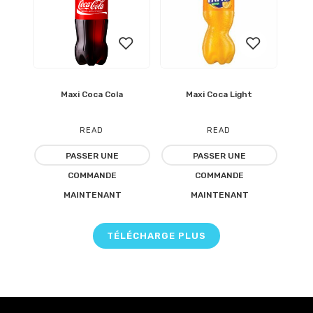
Maxi Coca Cola
Maxi Coca Light
Ajouter
Ajouter
à la
à la
READ
READ
liste
liste
PASSER UNE
PASSER UNE
MORE
MORE
COMMANDE
COMMANDE
d’envies
d’envies
MAINTENANT
MAINTENANT
TÉLÉCHARGE PLUS