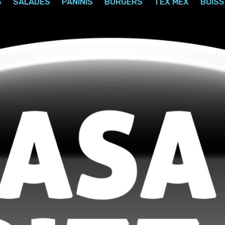
S
SALADES
PANINIS
BURGERS
TEX MEX
BOIS