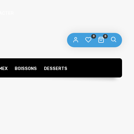
ACTER
 mot de passe sera envoyé vers votre adresse
e messagerie.
0
0
s données personnelles seront utilisées pour vous
compagner au cours de votre visite du site web, gérer
accès à votre compte, et pour d’autres raisons décrites dans
politique de confidentialité
tre
.
MEX
BOISSONS
DESSERTS
S’ENREGISTRER