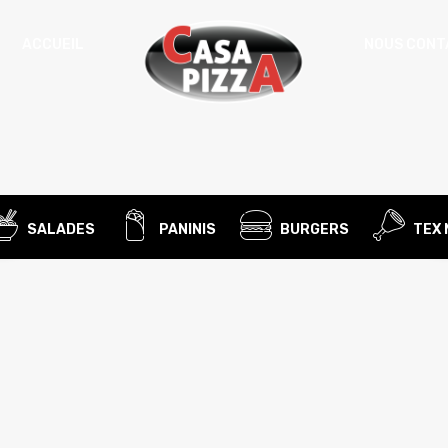
ACCUEIL
NOUS CONT
Un
MOT DE PASSE
*
d
Vo
ac
SE SOUVENIR DE MOI
l’
IDENTIFICATION
no
SALADES
PANINIS
BURGERS
TEX 
Mot de passe perdu ?