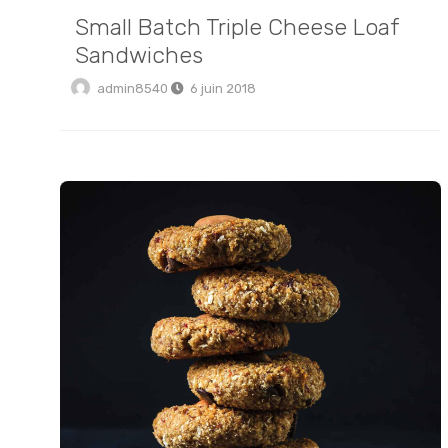
Small Batch Triple Cheese Loaf
Sandwiches
admin8540
6 juin 2018
Traditional Soft Pretzels with Sweet Beer Cheese