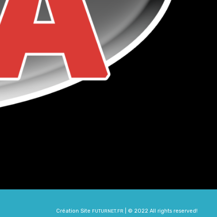
Création Site
| © 2022 All rights reserved!
FUTURNET.FR