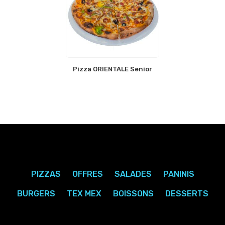
Pizza ORIENTALE Senior
PIZZAS
OFFRES
SALADES
PANINIS
BURGERS
TEX MEX
BOISSONS
DESSERTS