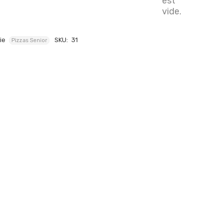
est
vide.
ie
SKU:
31
Pizzas Senior