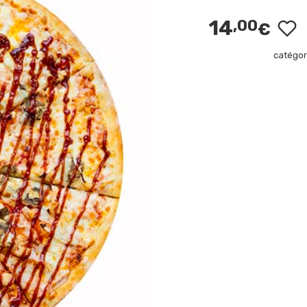
14
,00
€
catégor