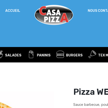
IDENTIFICATION
ACCUEIL
NOUS CONT
Mot de passe perdu ?
ADRESSE DE MESSAGERIE
*
SALADES
PANINIS
BURGERS
TEX 
Un mot de passe sera envoyé vers votre adresse
de messagerie.
Vos données personnelles seront utilisées pour vous
accompagner au cours de votre visite du site web, gérer
l’accès à votre compte, et pour d’autres raisons décrites dans
Pizza W
politique de confidentialité
notre
.
S’ENREGISTRER
Sauce barbecue, pou