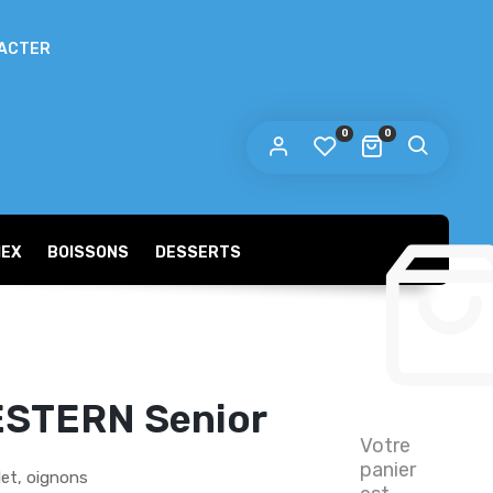
ACTER
0
0
MEX
BOISSONS
DESSERTS
ESTERN Senior
Votre
panier
let, oignons