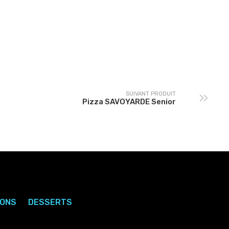
Pizza PROVENÇALE
Pizza 3 VIANDES Senior
Senior
SUIVANT PRODUIT
Pizza SAVOYARDE Senior
SONS
DESSERTS