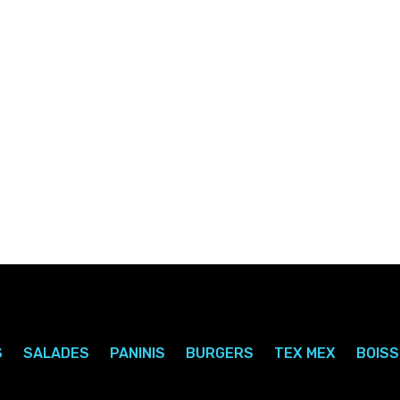
Pizza ORIENTALE
or
Pizza NEPTUNE Senior
Senior
S
SALADES
PANINIS
BURGERS
TEX MEX
BOIS