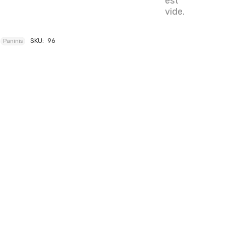
est
vide.
SKU:
96
Paninis