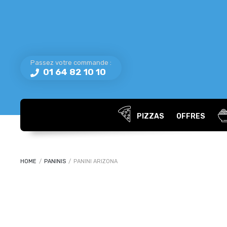
Passez votre commande :
01 64 82 10 10
PIZZAS
OFFRES
HOME
/
PANINIS
/
PANINI ARIZONA