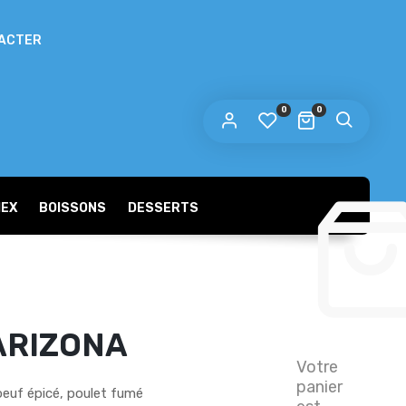
ACTER
0
0
MEX
BOISSONS
DESSERTS
ARIZONA
Votre
panier
euf épicé, poulet fumé