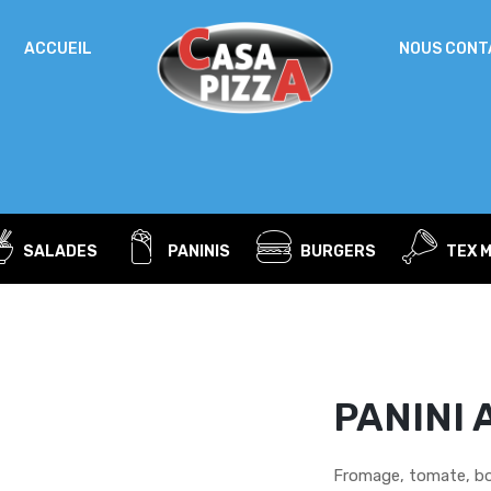
IDENTIFICATION
ACCUEIL
NOUS CONT
Mot de passe perdu ?
ADRESSE DE MESSAGERIE
*
SALADES
PANINIS
BURGERS
TEX 
Un mot de passe sera envoyé vers votre adresse
de messagerie.
Vos données personnelles seront utilisées pour vous
accompagner au cours de votre visite du site web, gérer
l’accès à votre compte, et pour d’autres raisons décrites dans
PANINI 
politique de confidentialité
notre
.
S’ENREGISTRER
Fromage, tomate, bo