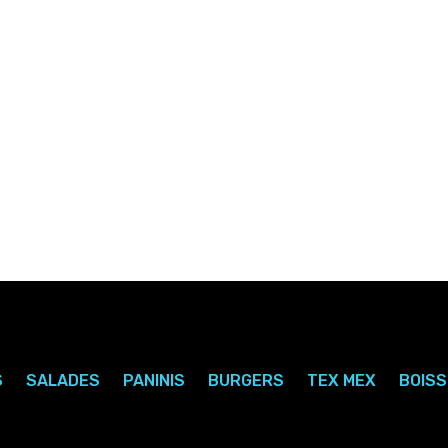
PANINI MEXICAIN
PANINI TORINO
S
SALADES
PANINIS
BURGERS
TEX MEX
BOIS