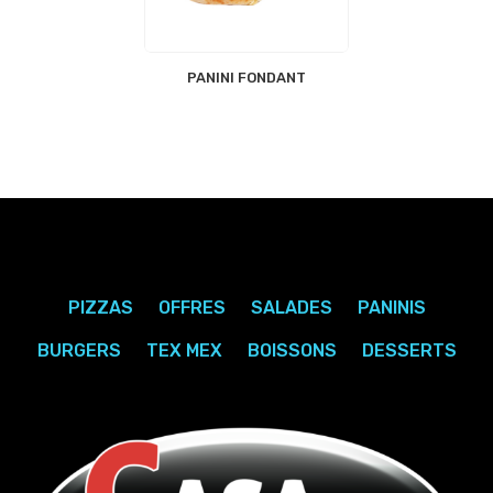
PANINI FONDANT
PIZZAS
OFFRES
SALADES
PANINIS
BURGERS
TEX MEX
BOISSONS
DESSERTS